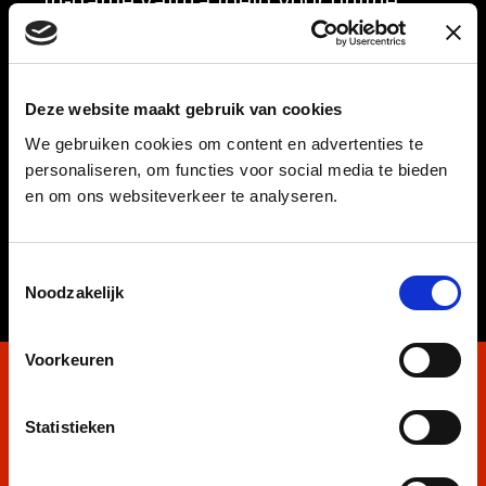
In-game valuta (geld voor online
games, zoals RuneScape, World of
Warcraft en FIFA). “
Deze website maakt gebruik van cookies
Lees meer
We gebruiken cookies om content en advertenties te
personaliseren, om functies voor social media te bieden
en om ons websiteverkeer te analyseren.
Toestemmingsselectie
Noodzakelijk
Voorkeuren
Martin 15 jaar in
dienst!
Statistieken
Martin vierde onlangs zijn 15-jarig