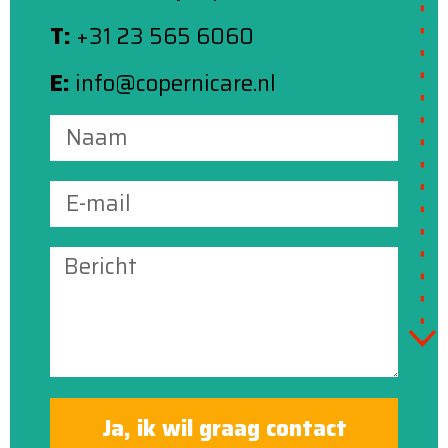
T:
+31 23 565 6060
E:
info@copernicare.nl
Ja, ik wil graag contact