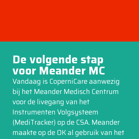
De volgende stap
voor Meander MC
Vandaag is CoperniCare aanwezig
bij het Meander Medisch Centrum
voor de livegang van het
Instrumenten Volgsysteem
(MediTracker) op de CSA. Meander
maakte op de OK al gebruik van het