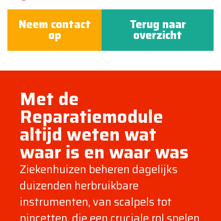
Neem contact
Terug naar
op
overzicht
Met de
Reparatiemodule
altijd weten wat
waar is en waar was
Ziekenhuizen beheren dagelijks
duizenden herbruikbare
instrumenten, van scalpels tot
pincetten, die een cruciale rol spelen