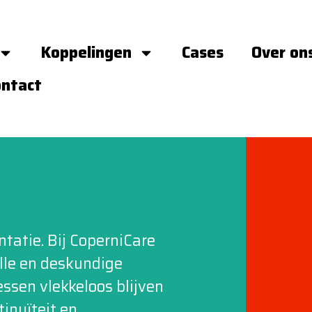
Koppelingen
Cases
Over on
ontact
tatie. Bij CoperniCare
elle en deskundige
ssen vlekkeloos blijven
inuïteit en