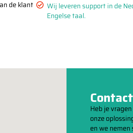
an de klant
Wij leveren support in de Ne
Engelse taal.
Contact
Heb je vragen 
onze oplossing
en we nemen s