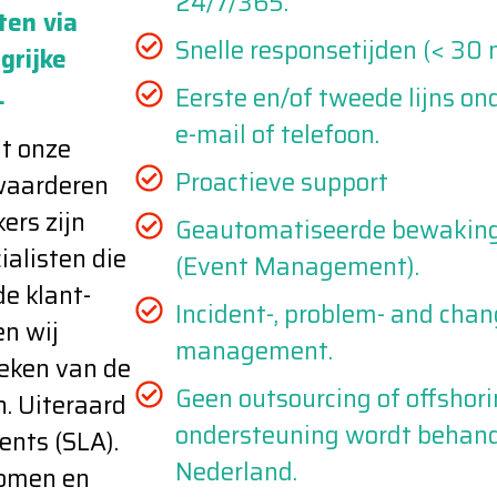
24/7/365.
ten via
Snelle responsetijden (< 30 
grijke
.
Eerste en/of tweede lijns on
e-mail of telefoon.
at onze
Proactieve support
waarderen
ers zijn
Geautomatiseerde bewaking
ialisten die
(Event Management).
de klant-
Incident-, problem- and cha
en wij
management.
oeken van de
Geen outsourcing of offshori
n. Uiteraard
ondersteuning wordt behand
ents (SLA).
Nederland.
komen en