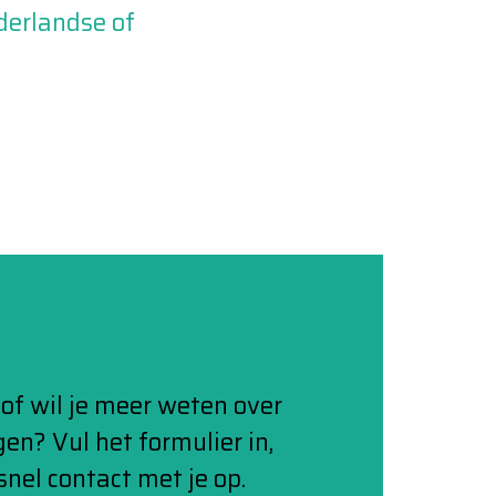
derlandse of
of wil je meer weten over
en? Vul het formulier in,
nel contact met je op.