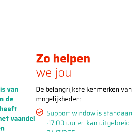
Zo helpen
we jou
is van
De belangrijkste kenmerken van
en de
mogelijkheden:
 heeft
Support window is standaar
het vaandel
-17:00 uur en kan uitgebreid
en