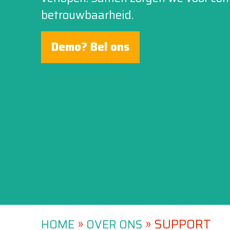
betrouwbaarheid.
Demo? Bel ons
»
»
SUPPORT
HOME
OVER ONS