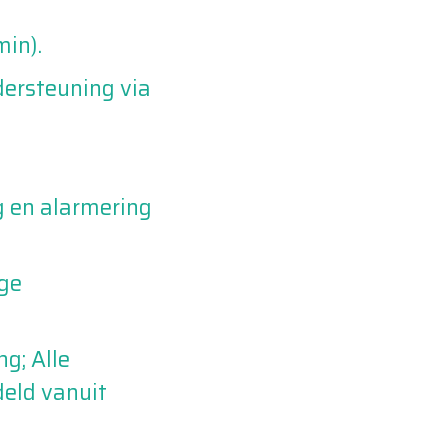
min).
dersteuning via
 en alarmering
nge
ng; Alle
eld vanuit