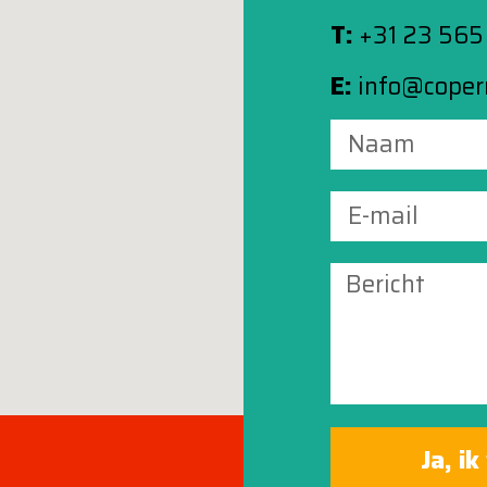
T:
+31 23 565
E:
info@copern
Ja, ik