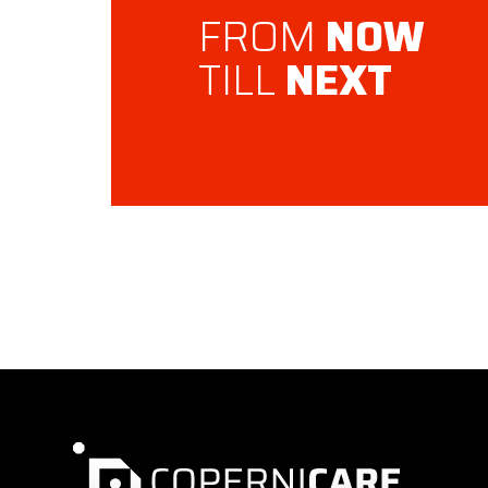
FROM
NOW
TILL
NEXT