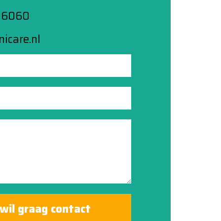
 6060
icare.nl
 wil graag contact